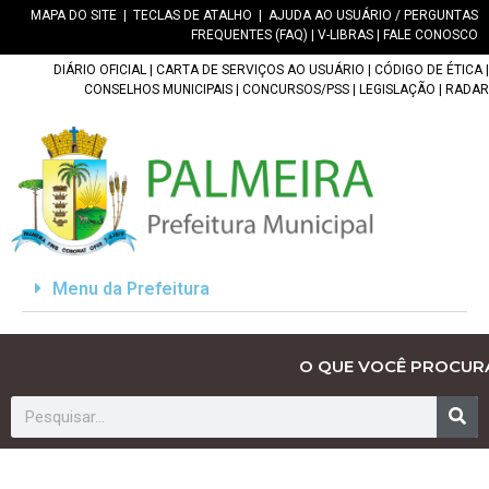
MAPA DO SITE
|
TECLAS DE ATALHO
|
AJUDA AO USUÁRIO / PERGUNTAS
FREQUENTES (FAQ)
|
V-LIBRAS
|
FALE CONOSCO
DIÁRIO OFICIAL
|
CARTA DE SERVIÇOS AO USUÁRIO
|
CÓDIGO DE ÉTICA
|
CONSELHOS MUNICIPAIS
|
CONCURSOS/PSS
|
LEGISLAÇÃO
|
RADAR
Menu da Prefeitura
O QUE VOCÊ PROCUR