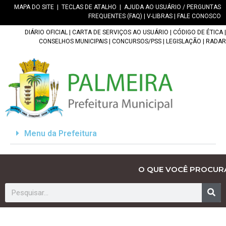
MAPA DO SITE
|
TECLAS DE ATALHO
|
AJUDA AO USUÁRIO / PERGUNTAS
FREQUENTES (FAQ)
|
V-LIBRAS
|
FALE CONOSCO
DIÁRIO OFICIAL
|
CARTA DE SERVIÇOS AO USUÁRIO
|
CÓDIGO DE ÉTICA
|
CONSELHOS MUNICIPAIS
|
CONCURSOS/PSS
|
LEGISLAÇÃO
|
RADAR
Menu da Prefeitura
O QUE VOCÊ PROCUR