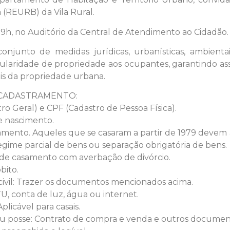
 (REURB) da Vila Rural.
 19h, no Auditório da Central de Atendimento ao Cidadão.
junto de medidas jurídicas, urbanísticas, ambientai
tularidade de propriedade aos ocupantes, garantindo ass
is da propriedade urbana.
CADASTRAMENTO:
ro Geral) e CPF (Cadastro de Pessoa Física).
de nascimento.
asamento. Aqueles que se casaram a partir de 1979 devem 
gime parcial de bens ou separação obrigatória de bens.
o de casamento com averbação de divórcio.
bito.
 civil: Trazer os documentos mencionados acima.
U, conta de luz, água ou internet.
licável para casais.
ou posse: Contrato de compra e venda e outros documen