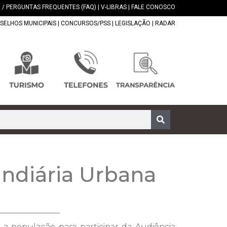
 / PERGUNTAS FREQUENTES (FAQ)
|
V-LIBRAS
|
FALE CONOSCO
SELHOS MUNICIPAIS
|
CONCURSOS/PSS
|
LEGISLAÇÃO
|
RADAR
undiária Urbana
 a população para participar da Audiência