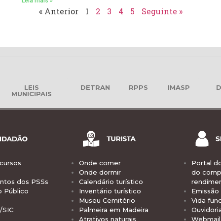
Leia mais »
« Anterior
1
2
3
4
5
Seguinte »
LEIS
DETRAN
RPPS
IMASP
D
MUNICIPAIS
cursos
Onde comer
Portal d
Onde dormir
do comp
tos dos PSSs
Calendário turístico
rendime
o Público
Inventário turístico
Emissão 
Museu Cemitério
Vida func
/SIC
Palmeira em Madeira
Ouvidori
Atrativos naturais
Webmail 