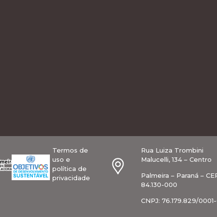
Termos de
Rua Luiza Trombini
uso e
Malucelli, 134 – Centro
política de
Palmeira – Paraná – CE
privacidade
84.130-000
CNPJ: 76.179.829/0001