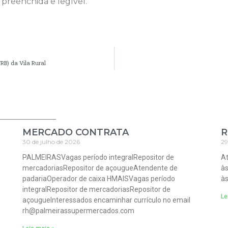
 preenchida e legível.
RB) da Vila Rural
MERCADO CONTRATA
R
30 de julho de 2026
29
PALMEIRASVagas período integralRepositor de
At
mercadoriasRepositor de açougueAtendente de
às
padariaOperador de caixa HMAISVagas período
às
integralRepositor de mercadoriasRepositor de
Le
açougueInteressados encaminhar currículo no email
rh@palmeirassupermercados.com