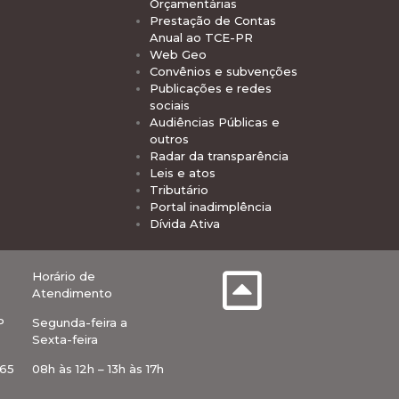
Orçamentárias
Prestação de Contas
Anual ao TCE-PR
Web Geo
Convênios e subvenções
Publicações e redes
sociais
Audiências Públicas e
outros
Radar da transparência
Leis e atos
Tributário
Portal inadimplência
Dívida Ativa
Horário de
Atendimento
P
Segunda-feira a
Sexta-feira
-65
08h às 12h – 13h às 17h