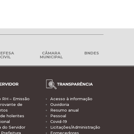
EFESA
CÂMARA
BNDES
CIVIL
MUNICIPAL
o RH – Emissão
Acesso à informação
rovante de
Ouvidoria
ntos
Resumo anual
de holerites
Pessoal
ional
Covid-19
a do Servidor
Licitações/Administração
Prefeitura
Fornecedores