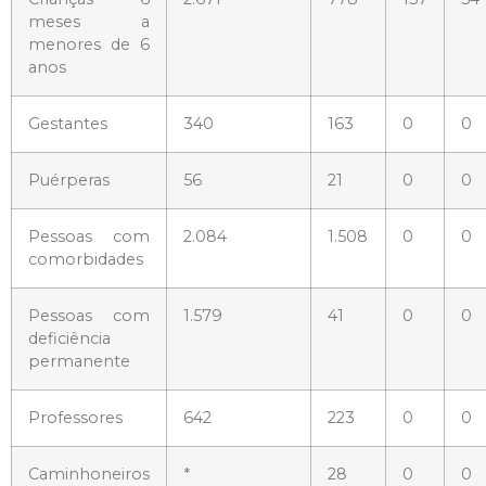
meses a
menores de 6
anos
Gestantes
340
163
0
0
Puérperas
56
21
0
0
Pessoas com
2.084
1.508
0
0
comorbidades
Pessoas com
1.579
41
0
0
deficiência
permanente
Professores
642
223
0
0
Caminhoneiros
*
28
0
0