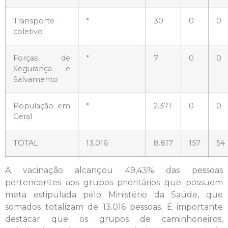
Transporte
*
30
0
0
coletivo
Forças de
*
7
0
0
Segurança e
Salvamento
População em
*
2.371
0
0
Geral
TOTAL:
13.016
8.817
157
54
A vacinação alcançou 49,43% das pessoas
pertencentes aos grupos prioritários que possuem
meta estipulada pelo Ministério da Saúde, que
somados totalizam de 13.016 pessoas. É importante
destacar que os grupos de caminhoneiros,