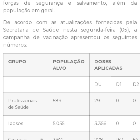
forças de segurança e salvamento, além da
população em geral.
De acordo com as atualizações fornecidas pela
Secretaria de Saúde nesta segunda-feira (05), a
campanha de vacinação apresentou os seguintes
números:
GRUPO
POPULAÇÃO
DOSES
ALVO
APLICADAS
DU
D1
D2
Profissionais
589
291
0
0
de Saúde
Idosos
5.055
3.356
0
0
Crianças 6
2.671
778
157
54