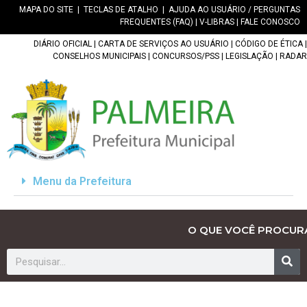
MAPA DO SITE
|
TECLAS DE ATALHO
|
AJUDA AO USUÁRIO / PERGUNTAS
FREQUENTES (FAQ)
|
V-LIBRAS
|
FALE CONOSCO
DIÁRIO OFICIAL
|
CARTA DE SERVIÇOS AO USUÁRIO
|
CÓDIGO DE ÉTICA
|
CONSELHOS MUNICIPAIS
|
CONCURSOS/PSS
|
LEGISLAÇÃO
|
RADAR
Menu da Prefeitura
O QUE VOCÊ PROCUR