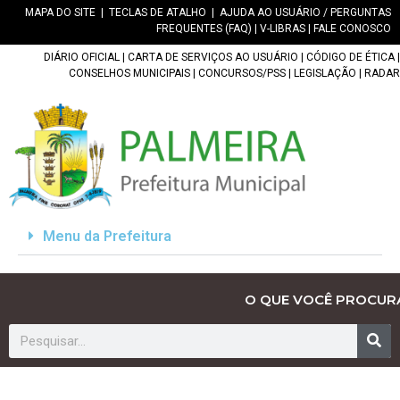
MAPA DO SITE
|
TECLAS DE ATALHO
|
AJUDA AO USUÁRIO / PERGUNTAS
FREQUENTES (FAQ)
|
V-LIBRAS
|
FALE CONOSCO
DIÁRIO OFICIAL
|
CARTA DE SERVIÇOS AO USUÁRIO
|
CÓDIGO DE ÉTICA
|
CONSELHOS MUNICIPAIS
|
CONCURSOS/PSS
|
LEGISLAÇÃO
|
RADAR
Menu da Prefeitura
O QUE VOCÊ PROCUR