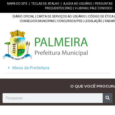
MAPA DO SITE
|
TECLAS DE ATALHO
|
AJUDA AO USUÁRIO / PERGUNTAS
FREQUENTES (FAQ)
|
V-LIBRAS
|
FALE CONOSCO
DIÁRIO OFICIAL
|
CARTA DE SERVIÇOS AO USUÁRIO
|
CÓDIGO DE ÉTICA
|
CONSELHOS MUNICIPAIS
|
CONCURSOS/PSS
|
LEGISLAÇÃO
|
RADAR
Menu da Prefeitura
O QUE VOCÊ PROCUR