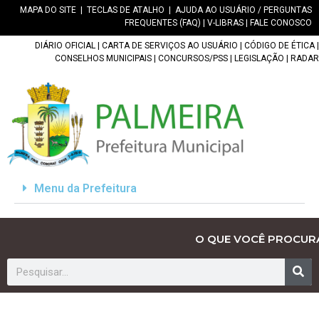
MAPA DO SITE
|
TECLAS DE ATALHO
|
AJUDA AO USUÁRIO / PERGUNTAS
FREQUENTES (FAQ)
|
V-LIBRAS
|
FALE CONOSCO
DIÁRIO OFICIAL
|
CARTA DE SERVIÇOS AO USUÁRIO
|
CÓDIGO DE ÉTICA
|
CONSELHOS MUNICIPAIS
|
CONCURSOS/PSS
|
LEGISLAÇÃO
|
RADAR
Menu da Prefeitura
O QUE VOCÊ PROCUR