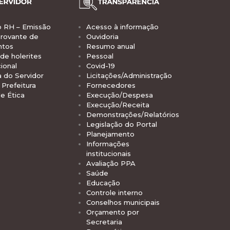
o RH – Emissão
Acesso à informação
rovante de
Ouvidoria
ntos
Resumo anual
de holerites
Pessoal
ional
Covid-19
a do Servidor
Licitações/Administração
Prefeitura
Fornecedores
e Ética
Execução/Despesa
Execução/Receita
Demonstrações/Relatórios
Legislação do Portal
Planejamento
Informações
institucionais
Avaliação PPA
Saúde
Educação
Controle interno
Conselhos municipais
Orçamento por
Secretaria