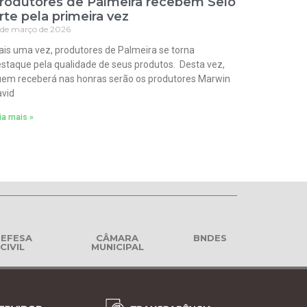
rodutores de Palmeira recebem Selo
rte pela primeira vez
 de março de 2026
is uma vez, produtores de Palmeira se torna
staque pela qualidade de seus produtos. Desta vez,
em receberá nas honras serão os produtores Marwin
vid
ia mais »
EFESA
CÂMARA
BNDES
CIVIL
MUNICIPAL