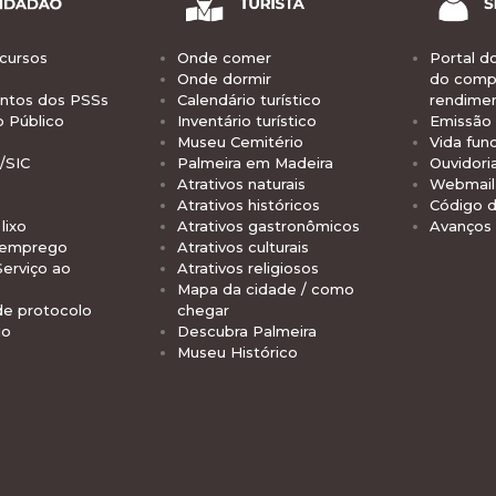
cursos
Onde comer
Portal d
Onde dormir
do comp
tos dos PSSs
Calendário turístico
rendime
o Público
Inventário turístico
Emissão 
Museu Cemitério
Vida func
/SIC
Palmeira em Madeira
Ouvidori
Atrativos naturais
Webmail 
Atrativos históricos
Código d
lixo
Atrativos gastronômicos
Avanços
 emprego
Atrativos culturais
Serviço ao
Atrativos religiosos
Mapa da cidade / como
de protocolo
chegar
io
Descubra Palmeira
Museu Histórico