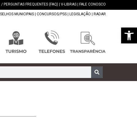
 / PERGUNTAS FREQUENTES (FAQ)
|
V-LIBRAS
|
FALE CONOSCO
SELHOS MUNICIPAIS
|
CONCURSOS/PSS
|
LEGISLAÇÃO
|
RADAR
Abrir 