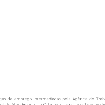
gas de emprego intermediadas pela Agência do Traba
ral de Atendimento ao Cidadão, na rua Luiza Trombini Ma