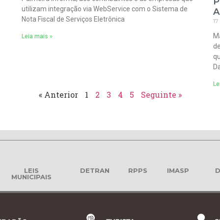
P
utilizam integração via WebService com o Sistema de
A
Nota Fiscal de Serviços Eletrônica
17
Ma
Leia mais »
de
qu
Da
Le
« Anterior
1
2
3
4
5
Seguinte »
LEIS
DETRAN
RPPS
IMASP
D
MUNICIPAIS