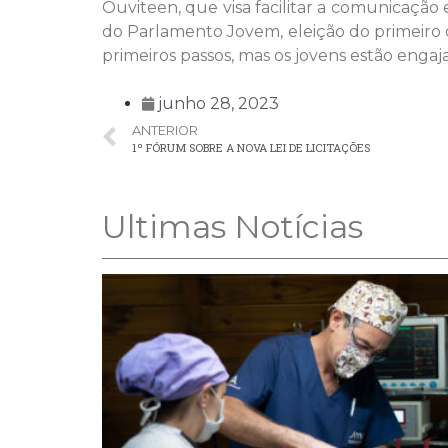
Ouviteen, que visa facilitar a comunicação
do Parlamento Jovem, eleição do primeiro o
primeiros passos, mas os jovens estão enga
junho 28, 2023
ANTERIOR
1º FÓRUM SOBRE A NOVA LEI DE LICITAÇÕES
Ultimas Notícias