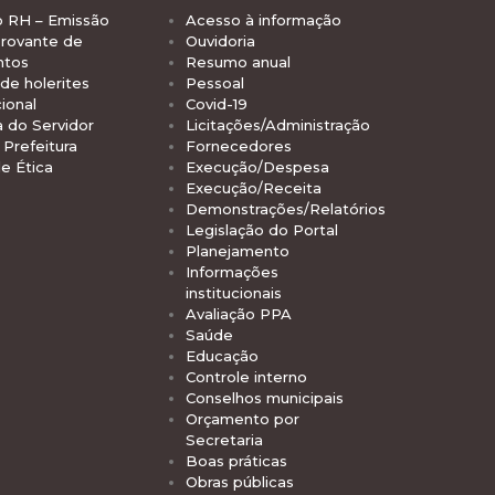
o RH – Emissão
Acesso à informação
rovante de
Ouvidoria
ntos
Resumo anual
de holerites
Pessoal
ional
Covid-19
a do Servidor
Licitações/Administração
Prefeitura
Fornecedores
e Ética
Execução/Despesa
Execução/Receita
Demonstrações/Relatórios
Legislação do Portal
Planejamento
Informações
institucionais
Avaliação PPA
Saúde
Educação
Controle interno
Conselhos municipais
Orçamento por
Secretaria
Boas práticas
Obras públicas