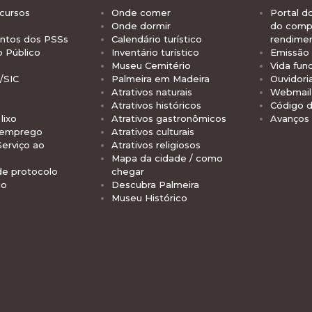
cursos
Onde comer
Portal d
Onde dormir
do comp
tos dos PSSs
Calendário turístico
rendime
o Público
Inventário turístico
Emissão 
Museu Cemitério
Vida func
/SIC
Palmeira em Madeira
Ouvidori
Atrativos naturais
Webmail 
Atrativos históricos
Código d
lixo
Atrativos gastronômicos
Avanços
 emprego
Atrativos culturais
Serviço ao
Atrativos religiosos
Mapa da cidade / como
de protocolo
chegar
io
Descubra Palmeira
Museu Histórico