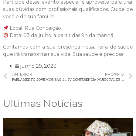
Participe desse evento especial e aproveite para tirar
suas dúvidas com profissionais qualificados. Cuide de
você e de sua família!
Local: Rua Conceição
Data: 03 de julho, a partir das 9h da manhã
Contamos com a sua presença nessa feira de saúde
que irá transformar sua vida. Sua saúde é preciosa!
junho 29, 2023
ANTERIOR
PRÓXIMO
PARLAMENTO JOVEM DE SÃO JOSÉ DOS PINHAIS VISITA PALMEIRA EM ENCONTRO DE TROCA DE EXPERIÊNCIAS COM O PARLAMENTO JOVEM LOCAL
IV CONFERÊNCIA MUNICIPAL DE SEGURANÇA ALIMENTAR E NUTRICIONAL DE PALMEIRA
Ultimas Notícias