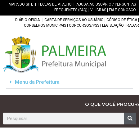
MAPA DO SITE
|
TECLAS DE ATALHO
|
AJUDA AO USUÁRIO / PERGUNTAS
FREQUENTES (FAQ)
|
V-LIBRAS
|
FALE CONOSCO
DIÁRIO OFICIAL
|
CARTA DE SERVIÇOS AO USUÁRIO
|
CÓDIGO DE ÉTICA
|
CONSELHOS MUNICIPAIS
|
CONCURSOS/PSS
|
LEGISLAÇÃO
|
RADAR
Menu da Prefeitura
O QUE VOCÊ PROCUR