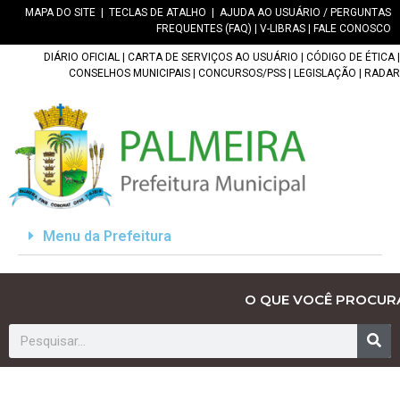
MAPA DO SITE
|
TECLAS DE ATALHO
|
AJUDA AO USUÁRIO / PERGUNTAS
FREQUENTES (FAQ)
|
V-LIBRAS
|
FALE CONOSCO
DIÁRIO OFICIAL
|
CARTA DE SERVIÇOS AO USUÁRIO
|
CÓDIGO DE ÉTICA
|
CONSELHOS MUNICIPAIS
|
CONCURSOS/PSS
|
LEGISLAÇÃO
|
RADAR
Menu da Prefeitura
O QUE VOCÊ PROCUR