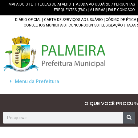
MAPA DO SITE
|
TECLAS DE ATALHO
|
AJUDA AO USUÁRIO / PERGUNTAS
FREQUENTES (FAQ)
|
V-LIBRAS
|
FALE CONOSCO
DIÁRIO OFICIAL
|
CARTA DE SERVIÇOS AO USUÁRIO
|
CÓDIGO DE ÉTICA
|
CONSELHOS MUNICIPAIS
|
CONCURSOS/PSS
|
LEGISLAÇÃO
|
RADAR
Menu da Prefeitura
O QUE VOCÊ PROCUR