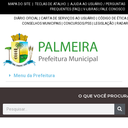
MAPA DO SITE
|
TECLAS DE ATALHO
|
AJUDA AO USUÁRIO / PERGUNTAS
FREQUENTES (FAQ)
|
V-LIBRAS
|
FALE CONOSCO
DIÁRIO OFICIAL
|
CARTA DE SERVIÇOS AO USUÁRIO
|
CÓDIGO DE ÉTICA
|
CONSELHOS MUNICIPAIS
|
CONCURSOS/PSS
|
LEGISLAÇÃO
|
RADAR
Menu da Prefeitura
O QUE VOCÊ PROCUR