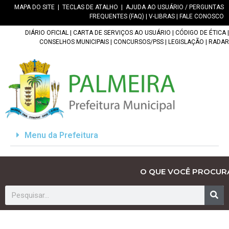
MAPA DO SITE
|
TECLAS DE ATALHO
|
AJUDA AO USUÁRIO / PERGUNTAS
FREQUENTES (FAQ)
|
V-LIBRAS
|
FALE CONOSCO
DIÁRIO OFICIAL
|
CARTA DE SERVIÇOS AO USUÁRIO
|
CÓDIGO DE ÉTICA
|
CONSELHOS MUNICIPAIS
|
CONCURSOS/PSS
|
LEGISLAÇÃO
|
RADAR
Menu da Prefeitura
O QUE VOCÊ PROCUR