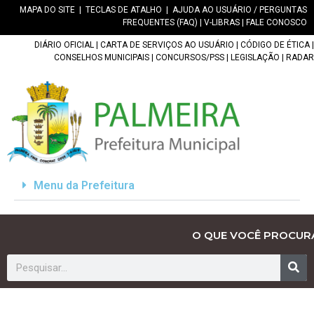
MAPA DO SITE
|
TECLAS DE ATALHO
|
AJUDA AO USUÁRIO / PERGUNTAS
FREQUENTES (FAQ)
|
V-LIBRAS
|
FALE CONOSCO
DIÁRIO OFICIAL
|
CARTA DE SERVIÇOS AO USUÁRIO
|
CÓDIGO DE ÉTICA
|
CONSELHOS MUNICIPAIS
|
CONCURSOS/PSS
|
LEGISLAÇÃO
|
RADAR
Menu da Prefeitura
O QUE VOCÊ PROCUR