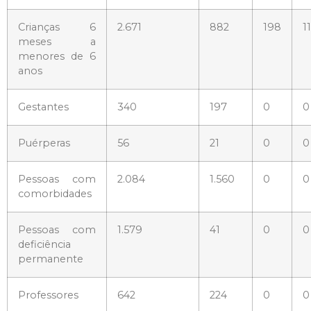
Crianças 6
2.671
882
198
1
meses a
menores de 6
anos
Gestantes
340
197
0
0
Puérperas
56
21
0
0
Pessoas com
2.084
1.560
0
0
comorbidades
Pessoas com
1.579
41
0
0
deficiência
permanente
Professores
642
224
0
0