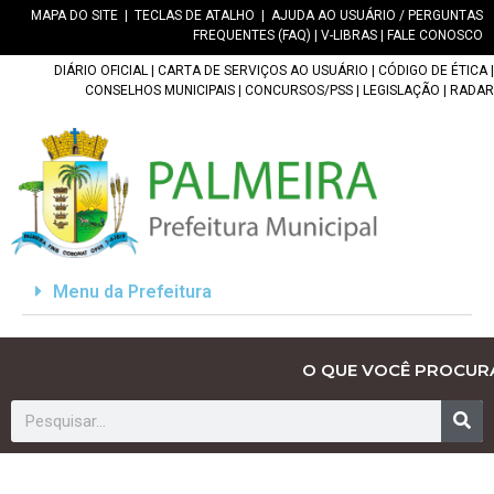
MAPA DO SITE
|
TECLAS DE ATALHO
|
AJUDA AO USUÁRIO / PERGUNTAS
FREQUENTES (FAQ)
|
V-LIBRAS
|
FALE CONOSCO
DIÁRIO OFICIAL
|
CARTA DE SERVIÇOS AO USUÁRIO
|
CÓDIGO DE ÉTICA
|
CONSELHOS MUNICIPAIS
|
CONCURSOS/PSS
|
LEGISLAÇÃO
|
RADAR
Menu da Prefeitura
O QUE VOCÊ PROCUR