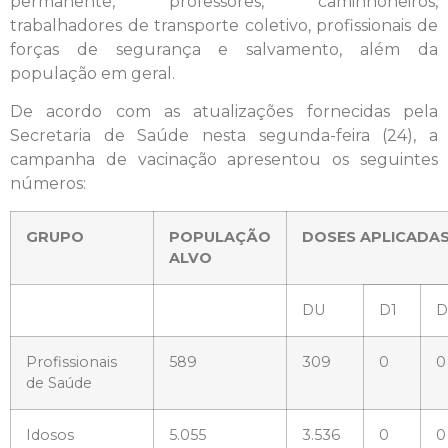
permanente, professores, caminhoneiros,
trabalhadores de transporte coletivo, profissionais de
forças de segurança e salvamento, além da
população em geral.
De acordo com as atualizações fornecidas pela
Secretaria de Saúde nesta segunda-feira (24), a
campanha de vacinação apresentou os seguintes
números:
GRUPO
POPULAÇÃO
DOSES APLICADA
ALVO
DU
D1
D
Profissionais
589
309
0
0
de Saúde
Idosos
5.055
3.536
0
0