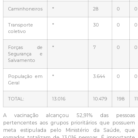
Caminhoneiros
*
28
0
0
Transporte
*
30
0
0
coletivo
Forças de
*
7
0
0
Segurança e
Salvamento
População em
*
3.644
0
0
Geral
TOTAL:
13.016
10.479
198
1
A vacinação alcançou 52,91% das pessoas
pertencentes aos grupos prioritários que possuem
meta estipulada pelo Ministério da Saúde, que
somados totalizam de 13.016 pessoas. É importante