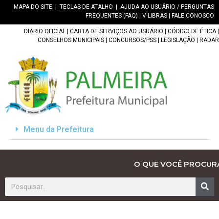
MAPA DO SITE
|
TECLAS DE ATALHO
|
AJUDA AO USUÁRIO / PERGUNTAS
FREQUENTES (FAQ)
|
V-LIBRAS
|
FALE CONOSCO
DIÁRIO OFICIAL
|
CARTA DE SERVIÇOS AO USUÁRIO
|
CÓDIGO DE ÉTICA
|
CONSELHOS MUNICIPAIS
|
CONCURSOS/PSS
|
LEGISLAÇÃO
|
RADAR
Menu da Prefeitura
O QUE VOCÊ PROCUR