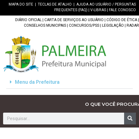
MAPA DO SITE
|
TECLAS DE ATALHO
|
AJUDA AO USUÁRIO / PERGUNTAS
FREQUENTES (FAQ)
|
V-LIBRAS
|
FALE CONOSCO
DIÁRIO OFICIAL
|
CARTA DE SERVIÇOS AO USUÁRIO
|
CÓDIGO DE ÉTICA
|
CONSELHOS MUNICIPAIS
|
CONCURSOS/PSS
|
LEGISLAÇÃO
|
RADAR
Menu da Prefeitura
O QUE VOCÊ PROCUR