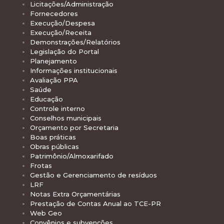
Licitações/Administração
Fornecedores
Execução/Despesa
Execução/Receita
Demonstrações/Relatórios
Legislação do Portal
Planejamento
Informações institucionais
Avaliação PPA
Saúde
Educação
Controle interno
Conselhos municipais
Orçamento por Secretaria
Boas práticas
Obras públicas
Patrimônio/Almoxarifado
Frotas
Gestão e Gerenciamento de resíduos
LRF
Notas Extra Orçamentárias
Prestação de Contas Anual ao TCE-PR
Web Geo
Convênios e subvenções