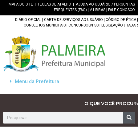
MAPA DO SITE
|
TECLAS DE ATALHO
|
AJUDA AO USUÁRIO / PERGUNTAS
FREQUENTES (FAQ)
|
V-LIBRAS
|
FALE CONOSCO
DIÁRIO OFICIAL
|
CARTA DE SERVIÇOS AO USUÁRIO
|
CÓDIGO DE ÉTICA
|
CONSELHOS MUNICIPAIS
|
CONCURSOS/PSS
|
LEGISLAÇÃO
|
RADAR
Menu da Prefeitura
O QUE VOCÊ PROCUR