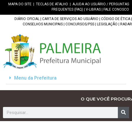
MAPA DO SITE
|
TECLAS DE ATALHO
|
AJUDA AO USUÁRIO / PERGUNTAS
FREQUENTES (FAQ)
|
V-LIBRAS
|
FALE CONOSCO
DIÁRIO OFICIAL
|
CARTA DE SERVIÇOS AO USUÁRIO
|
CÓDIGO DE ÉTICA
|
CONSELHOS MUNICIPAIS
|
CONCURSOS/PSS
|
LEGISLAÇÃO
|
RADAR
Menu da Prefeitura
O QUE VOCÊ PROCUR