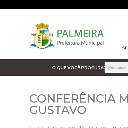
O QUE VOCÊ PROCURA?
CONFERÊNCIA MU
GUSTAVO
Na noite de ontem (23), ocorreu um even