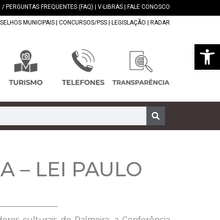
 / PERGUNTAS FREQUENTES (FAQ)
|
V-LIBRAS
|
FALE CONOSCO
SELHOS MUNICIPAIS
|
CONCURSOS/PSS
|
LEGISLAÇÃO
|
RADAR
Abrir 
 – LEI PAULO
res culturais de Palmeira: a Conferência