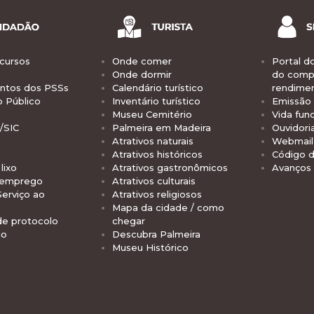
cursos
Onde comer
Portal d
Onde dormir
do comp
tos dos PSSs
Calendário turístico
rendime
o Público
Inventário turístico
Emissão 
Museu Cemitério
Vida func
/SIC
Palmeira em Madeira
Ouvidori
Atrativos naturais
Webmail 
Atrativos históricos
Código d
lixo
Atrativos gastronômicos
Avanços
 emprego
Atrativos culturais
Serviço ao
Atrativos religiosos
Mapa da cidade / como
de protocolo
chegar
io
Descubra Palmeira
Museu Histórico