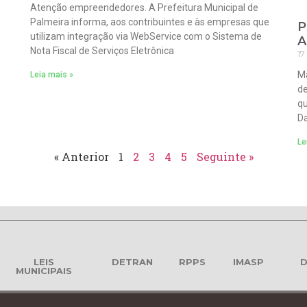
Atenção empreendedores. A Prefeitura Municipal de
Palmeira informa, aos contribuintes e às empresas que
P
utilizam integração via WebService com o Sistema de
A
Nota Fiscal de Serviços Eletrônica
17
Ma
Leia mais »
de
qu
Da
Le
« Anterior
1
2
3
4
5
Seguinte »
LEIS
DETRAN
RPPS
IMASP
D
MUNICIPAIS