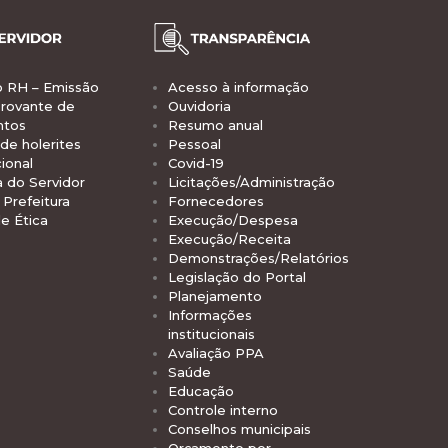
o RH – Emissão
Acesso à informação
rovante de
Ouvidoria
ntos
Resumo anual
de holerites
Pessoal
ional
Covid-19
a do Servidor
Licitações/Administração
Prefeitura
Fornecedores
e Ética
Execução/Despesa
Execução/Receita
Demonstrações/Relatórios
Legislação do Portal
Planejamento
Informações
institucionais
Avaliação PPA
Saúde
Educação
Controle interno
Conselhos municipais