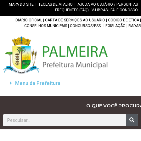
MAPA DO SITE
|
TECLAS DE ATALHO
|
AJUDA AO USUÁRIO / PERGUNTAS
FREQUENTES (FAQ)
|
V-LIBRAS
|
FALE CONOSCO
DIÁRIO OFICIAL
|
CARTA DE SERVIÇOS AO USUÁRIO
|
CÓDIGO DE ÉTICA
|
CONSELHOS MUNICIPAIS
|
CONCURSOS/PSS
|
LEGISLAÇÃO
|
RADAR
Menu da Prefeitura
O QUE VOCÊ PROCUR