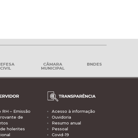
EFESA
CÂMARA
BNDES
CIVIL
MUNICIPAL
o RH – Emissão
Acesso à informação
rovante de
Ouvidoria
ntos
Resumo anual
de holerites
Pessoal
ional
Covid-19