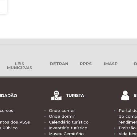
LEIS
DETRAN
RPPS
IMASP
D
MUNICIPAIS
cursos
Onde comer
Portal d
Onde dormir
do comp
tos dos PSSs
Calendário turístico
rendime
o Público
Inventário turístico
Emissão 
Museu Cemitério
Vida func