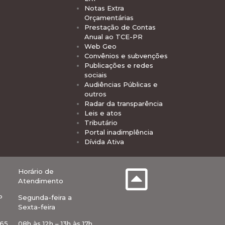
Notas Extra
Orçamentárias
Prestação de Contas
Anual ao TCE-PR
Web Geo
Convênios e subvenções
Publicações e redes
sociais
Audiências Públicas e
outros
Radar da transparência
Leis e atos
Tributário
Portal inadimplência
Dívida Ativa
Horário de
Atendimento
P
Segunda-feira a
Sexta-feira
-65
08h às 12h – 13h às 17h