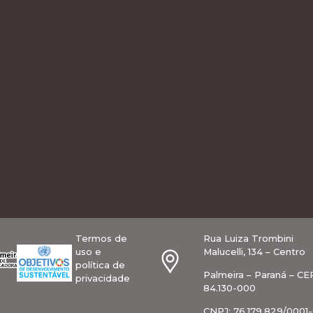
Termos de
Rua Luiza Trombini
uso e
Malucelli, 134 – Centro
política de
Palmeira – Paraná – CE
privacidade
84.130-000
CNPJ: 76.179.829/0001