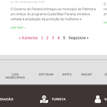
24 de novembro de 2025
O 
O Governo do Paraná entregou ao município de Palmeira
re
um ônibus do programa Cuida Mais Paraná, iniciativa
em
voltada à ampliação da proteção às mulheres e
Le
Leia mais »
« Anterior
1
2
3
4
5
Seguinte »
LEIS
DETRAN
RPPS
IMASP
D
MUNICIPAIS