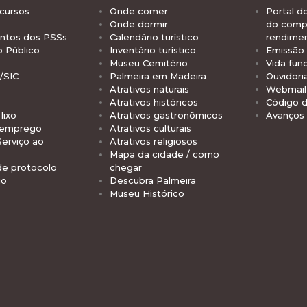
cursos
Onde comer
Portal d
Onde dormir
do comp
tos dos PSSs
Calendário turístico
rendime
o Público
Inventário turístico
Emissão 
Museu Cemitério
Vida func
/SIC
Palmeira em Madeira
Ouvidori
Atrativos naturais
Webmail 
Atrativos históricos
Código d
lixo
Atrativos gastronômicos
Avanços
 emprego
Atrativos culturais
Serviço ao
Atrativos religiosos
Mapa da cidade / como
de protocolo
chegar
io
Descubra Palmeira
Museu Histórico