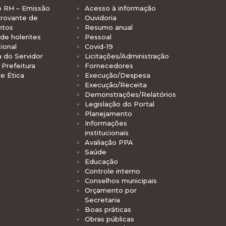
o RH – Emissão
Acesso à informação
rovante de
Ouvidoria
ntos
Resumo anual
de holerites
Pessoal
ional
Covid-19
a do Servidor
Licitações/Administração
Prefeitura
Fornecedores
e Ética
Execução/Despesa
Execução/Receita
Demonstrações/Relatórios
Legislação do Portal
Planejamento
Informações
institucionais
Avaliação PPA
Saúde
Educação
Controle interno
Conselhos municipais
Orçamento por
Secretaria
Boas práticas
Obras públicas