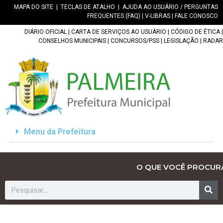
MAPA DO SITE
|
TECLAS DE ATALHO
|
AJUDA AO USUÁRIO / PERGUNTAS
FREQUENTES (FAQ)
|
V-LIBRAS
|
FALE CONOSCO
DIÁRIO OFICIAL
|
CARTA DE SERVIÇOS AO USUÁRIO
|
CÓDIGO DE ÉTICA
|
CONSELHOS MUNICIPAIS
|
CONCURSOS/PSS
|
LEGISLAÇÃO
|
RADAR
Menu da Prefeitura
O QUE VOCÊ PROCUR