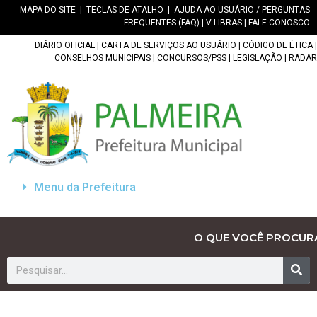
MAPA DO SITE
|
TECLAS DE ATALHO
|
AJUDA AO USUÁRIO / PERGUNTAS
FREQUENTES (FAQ)
|
V-LIBRAS
|
FALE CONOSCO
DIÁRIO OFICIAL
|
CARTA DE SERVIÇOS AO USUÁRIO
|
CÓDIGO DE ÉTICA
|
CONSELHOS MUNICIPAIS
|
CONCURSOS/PSS
|
LEGISLAÇÃO
|
RADAR
Menu da Prefeitura
O QUE VOCÊ PROCUR