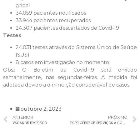
gripal
34.059 pacientes notificados
33.944 pacientes recuperados
24.307 pacientes descartados de Covid-19
Testes
24.031 testes através do Sistema Único de Saúde
(SUS)
8 casos em investigação no momento
Obs.: O Boletim da Covid-19 será emitido
semanalmente, nas segundas-feiras. A medida foi
adotada devido a diminuição considerável de casos.
outubro 2, 2023
ANTERIOR
PRÓXIMO
VAGAS DE EMPREGO
PCPR OFERECE SERVIÇOS À COMUNIDADE NOS DIAS 2, 3 E 4 DE OUTUBRO