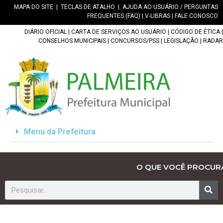
MAPA DO SITE
|
TECLAS DE ATALHO
|
AJUDA AO USUÁRIO / PERGUNTAS
FREQUENTES (FAQ)
|
V-LIBRAS
|
FALE CONOSCO
DIÁRIO OFICIAL
|
CARTA DE SERVIÇOS AO USUÁRIO
|
CÓDIGO DE ÉTICA
|
CONSELHOS MUNICIPAIS
|
CONCURSOS/PSS
|
LEGISLAÇÃO
|
RADAR
Menu da Prefeitura
O QUE VOCÊ PROCUR