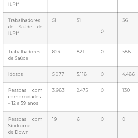
ILPI*
Trabalhadores
51
51
36
de Saúde de
0
ILPI*
Trabalhadores
824
821
0
588
de Saúde
Idosos
5.077
5.118
0
4.486
Pessoas com
3.983
2.475
0
130
comorbidades
– 12 a 59 anos
Pessoas com
19
6
0
0
Síndrome
de Down