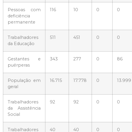
Pessoas com
116
10
0
0
deficiência
permanente
Trabalhadores
511
451
0
0
da Educação
Gestantes e
343
277
0
86
puérperas
População em
16.715
17.778
0
13.999
geral
Trabalhadores
92
92
0
0
da Assistência
Social
Trabalhadores
40
40
0
0