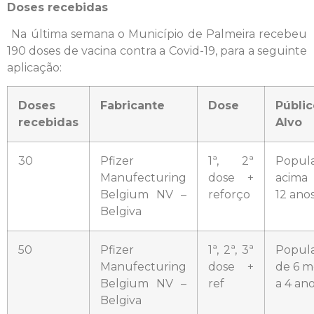
Doses recebidas
Na última semana o Município de Palmeira recebeu
190 doses de vacina contra a Covid-19, para a seguinte
aplicação:
Doses
Fabricante
Dose
Públic
recebidas
Alvo
30
Pfizer
1ª, 2ª
Popul
Manufecturing
dose +
acima
Belgium NV –
reforço
12 ano
Belgiva
50
Pfizer
1ª, 2ª, 3ª
Popul
Manufecturing
dose +
de 6 m
Belgium NV –
ref
a 4 an
Belgiva