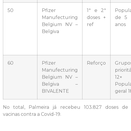
50
Pfizer
1ª e 2ª
Popul
Manufecturing
doses +
de 5 
Belgium NV –
ref
anos
Belgiva
60
Pfizer
Reforço
Grupo
Manufecturing
priorit
Belgium NV –
12+
Belgiva –
Popul
BIVALENTE
geral 
No total, Palmeira já recebeu 103.827 doses de
vacinas contra a Covid-19.