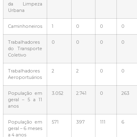
da Limpeza
Urbana
Caminhoneiros
1
0
0
0
Trabalhadores
0
0
0
0
do Transporte
Coletivo
Trabalhadores
2
2
0
0
Aeroportuários
População em
3.052
2.741
0
263
geral – 5 a 11
anos
População em
571
397
111
6
geral – 6 meses
a 4 anos