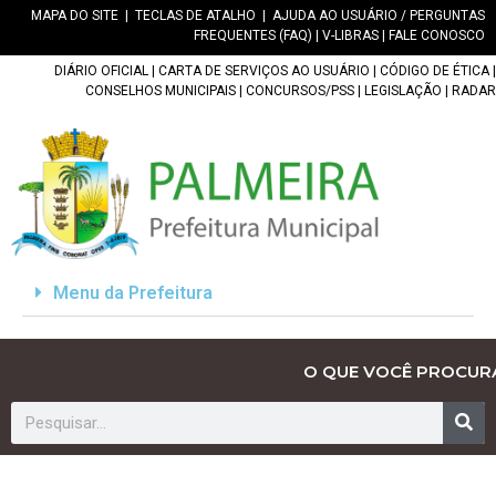
MAPA DO SITE
|
TECLAS DE ATALHO
|
AJUDA AO USUÁRIO / PERGUNTAS
FREQUENTES (FAQ)
|
V-LIBRAS
|
FALE CONOSCO
DIÁRIO OFICIAL
|
CARTA DE SERVIÇOS AO USUÁRIO
|
CÓDIGO DE ÉTICA
|
CONSELHOS MUNICIPAIS
|
CONCURSOS/PSS
|
LEGISLAÇÃO
|
RADAR
Menu da Prefeitura
O QUE VOCÊ PROCUR