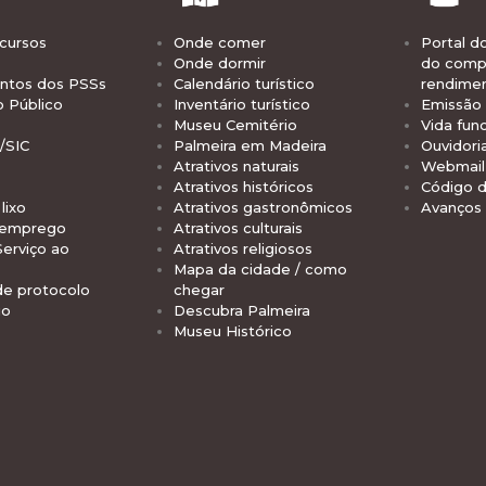
cursos
Onde comer
Portal d
Onde dormir
do comp
tos dos PSSs
Calendário turístico
rendime
o Público
Inventário turístico
Emissão 
Museu Cemitério
Vida func
/SIC
Palmeira em Madeira
Ouvidori
Atrativos naturais
Webmail 
Atrativos históricos
Código d
lixo
Atrativos gastronômicos
Avanços
 emprego
Atrativos culturais
Serviço ao
Atrativos religiosos
Mapa da cidade / como
de protocolo
chegar
io
Descubra Palmeira
Museu Histórico