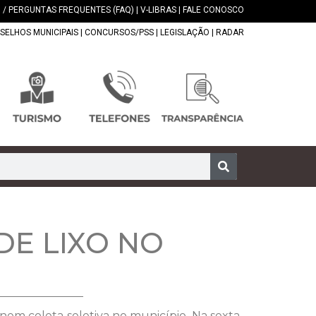
 / PERGUNTAS FREQUENTES (FAQ)
|
V-LIBRAS
|
FALE CONOSCO
SELHOS MUNICIPAIS
|
CONCURSOS/PSS
|
LEGISLAÇÃO
|
RADAR
DE LIXO NO
e nem coleta seletiva no município. Na sexta-