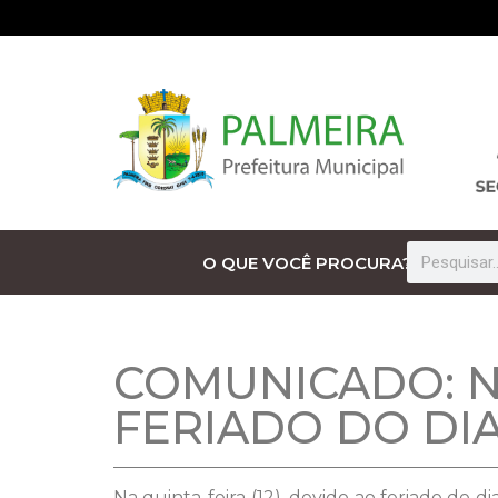
O QUE VOCÊ PROCURA?
COMUNICADO: N
FERIADO DO DI
Na quinta-feira (12), devido ao feriado do d