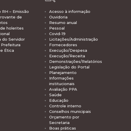
o RH – Emissão
Acesso à informação
rovante de
Ouvidoria
ntos
Resumo anual
de holerites
Pessoal
ional
Covid-19
a do Servidor
Licitações/Administração
Prefeitura
Fornecedores
e Ética
Execução/Despesa
Execução/Receita
Demonstrações/Relatórios
Legislação do Portal
Planejamento
Informações
institucionais
Avaliação PPA
Saúde
Educação
Controle interno
Conselhos municipais
Orçamento por
Secretaria
Boas práticas