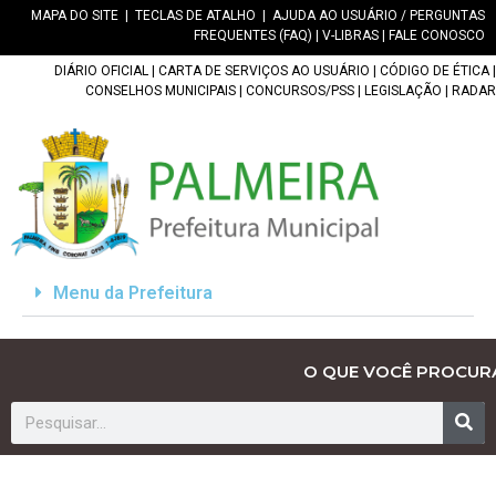
MAPA DO SITE
|
TECLAS DE ATALHO
|
AJUDA AO USUÁRIO / PERGUNTAS
FREQUENTES (FAQ)
|
V-LIBRAS
|
FALE CONOSCO
DIÁRIO OFICIAL
|
CARTA DE SERVIÇOS AO USUÁRIO
|
CÓDIGO DE ÉTICA
|
CONSELHOS MUNICIPAIS
|
CONCURSOS/PSS
|
LEGISLAÇÃO
|
RADAR
Menu da Prefeitura
O QUE VOCÊ PROCUR