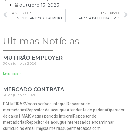
outubro 13, 2023
ANTERIOR
PRÓXIMO
REPRESENTANTES DE PALMEIRA PARTICIPAM DE FÓRUM ESTADUAL DO FUNDO MUNICIPAL DE SANEAMENTO
ALERTA DA DEFESA CIVIL!
Ultimas Notícias
MUTIRÃO EMPLOYER
30 de julho de 2026
Leia mais »
MERCADO CONTRATA
30 de julho de 2026
PALMEIRASVagas período integralRepositor de
mercadoriasRepositor de açougueAtendente de padariaOperador
de caixa HMAISVagas período integralRepositor de
mercadoriasRepositor de açougueInteressados encaminhar
currículo no email rh@palmeirassupermercados.com