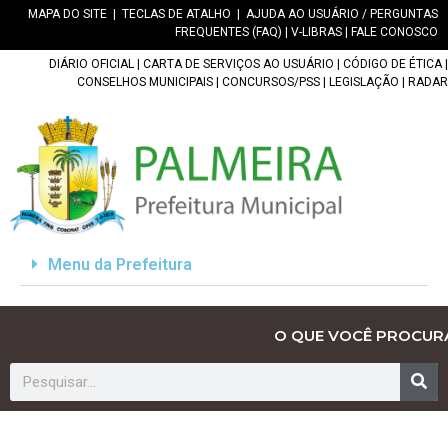
MAPA DO SITE
|
TECLAS DE ATALHO
|
AJUDA AO USUÁRIO / PERGUNTAS
FREQUENTES (FAQ)
|
V-LIBRAS
|
FALE CONOSCO
DIÁRIO OFICIAL
|
CARTA DE SERVIÇOS AO USUÁRIO
|
CÓDIGO DE ÉTICA
|
CONSELHOS MUNICIPAIS
|
CONCURSOS/PSS
|
LEGISLAÇÃO
|
RADAR
Menu da Prefeitura
O QUE VOCÊ PROCUR