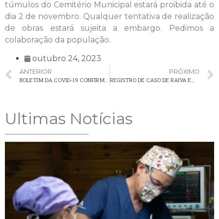
túmulos do Cemitério Municipal estará proibida até o
dia 2 de novembro. Qualquer tentativa de realização
de obras estará sujeita a embargo. Pedimos a
colaboração da população.
outubro 24, 2023
ANTERIOR
PRÓXIMO
BOLETIM DA COVID-19 CONFIRMA 11 NOVOS CASOS EM PALMEIRA NA ÚLTIMA SEMANA
REGISTRO DE CASO DE RAIVA EM MORCEGO NA ÁREA URBANA
Ultimas Notícias