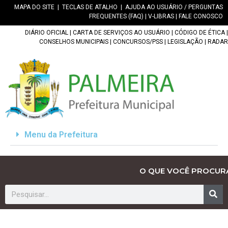
MAPA DO SITE
|
TECLAS DE ATALHO
|
AJUDA AO USUÁRIO / PERGUNTAS
FREQUENTES (FAQ)
|
V-LIBRAS
|
FALE CONOSCO
DIÁRIO OFICIAL
|
CARTA DE SERVIÇOS AO USUÁRIO
|
CÓDIGO DE ÉTICA
|
CONSELHOS MUNICIPAIS
|
CONCURSOS/PSS
|
LEGISLAÇÃO
|
RADAR
Menu da Prefeitura
O QUE VOCÊ PROCUR