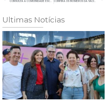
CONSULTA A COMUNIDADE ESCOLAR PARA IMPLANTAÇÃO DE ESCOLA CÍVICO-MILITAR NA ESCOLA PROFESSOR GABRIEL PRESTES
CONFIRA OS NÚMEROS DA VACINAÇÃO CONTRA A COVID-19 EM PALMEIRA
Ultimas Notícias