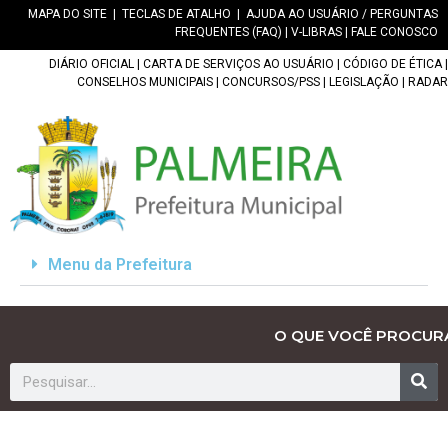
MAPA DO SITE
|
TECLAS DE ATALHO
|
AJUDA AO USUÁRIO / PERGUNTAS
FREQUENTES (FAQ)
|
V-LIBRAS
|
FALE CONOSCO
DIÁRIO OFICIAL
|
CARTA DE SERVIÇOS AO USUÁRIO
|
CÓDIGO DE ÉTICA
|
CONSELHOS MUNICIPAIS
|
CONCURSOS/PSS
|
LEGISLAÇÃO
|
RADAR
Menu da Prefeitura
O QUE VOCÊ PROCUR