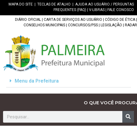
MAPA DO SITE
|
TECLAS DE ATALHO
|
AJUDA AO USUÁRIO / PERGUNTAS
FREQUENTES (FAQ)
|
V-LIBRAS
|
FALE CONOSCO
DIÁRIO OFICIAL
|
CARTA DE SERVIÇOS AO USUÁRIO
|
CÓDIGO DE ÉTICA
|
CONSELHOS MUNICIPAIS
|
CONCURSOS/PSS
|
LEGISLAÇÃO
|
RADAR
Menu da Prefeitura
O QUE VOCÊ PROCUR