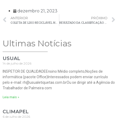
dezembro 21, 2023
ANTERIOR
PRÓXIMO
COLETA DE LIXO RECICLÁVEL NA ÁREA RURAL, PREVISTA PARA HOJE (20), FOI TRANSFERIDA PARA AMANHÃ (21)
RESULTADO DA CLASSIFICAÇÃO FINAL DO CONCURSO PÚBLICO Nº 001/2023
Ultimas Notícias
USUAL
14 de julho de 2026
INSPETOR DE QUALIDADEEnsino Médio completo;Noções de
informática (pacote Office)Interessados podem enviar currículo
pelo e-mail: rh@usualetiquetas.com.brOu se dirigir até a Agência do
Trabalhador de Palmeira com
Leia mais »
CLIMAPEL
6 de julho de 2026