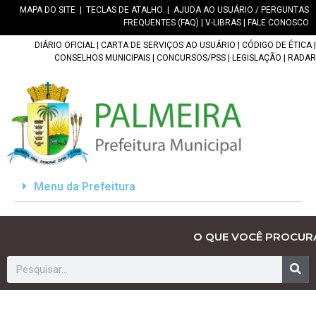
MAPA DO SITE
|
TECLAS DE ATALHO
|
AJUDA AO USUÁRIO / PERGUNTAS
FREQUENTES (FAQ)
|
V-LIBRAS
|
FALE CONOSCO
DIÁRIO OFICIAL
|
CARTA DE SERVIÇOS AO USUÁRIO
|
CÓDIGO DE ÉTICA
|
CONSELHOS MUNICIPAIS
|
CONCURSOS/PSS
|
LEGISLAÇÃO
|
RADAR
Menu da Prefeitura
O QUE VOCÊ PROCUR