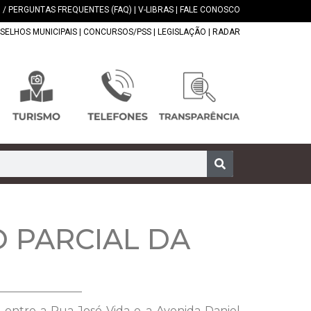
 / PERGUNTAS FREQUENTES (FAQ)
|
V-LIBRAS
|
FALE CONOSCO
SELHOS MUNICIPAIS
|
CONCURSOS/PSS
|
LEGISLAÇÃO
|
RADAR
 PARCIAL DA
 entre a Rua José Vida e a Avenida Daniel