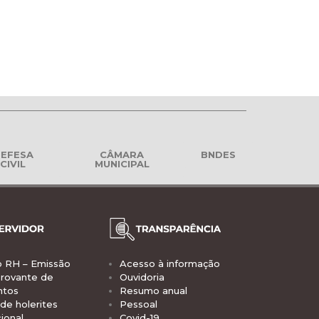
EFESA
CÂMARA
BNDES
CIVIL
MUNICIPAL
o RH – Emissão
Acesso à informação
rovante de
Ouvidoria
ntos
Resumo anual
de holerites
Pessoal
ional
Covid-19