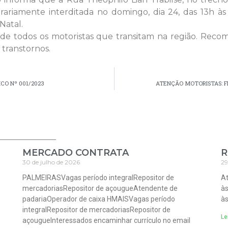
orariamente interditada no domingo, dia 24, das 13h às
Natal.
 de todos os motoristas que transitam na região. Rec
 transtornos.
CO Nº 001/2023
ATENÇÃO MOTORISTAS: F
MERCADO CONTRATA
R
30 de julho de 2026
29
PALMEIRASVagas período integralRepositor de
At
mercadoriasRepositor de açougueAtendente de
às
padariaOperador de caixa HMAISVagas período
às
integralRepositor de mercadoriasRepositor de
Le
açougueInteressados encaminhar currículo no email