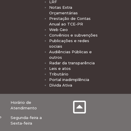
LRF
Notas Extra
Orçamentárias
Prestação de Contas
Anual ao TCE-PR
Web Geo
Convênios e subvenções
Publicações e redes
sociais
Audiências Públicas e
outros
Radar da transparência
Leis e atos
Tributário
Portal inadimplência
Dívida Ativa
Horário de
Atendimento
P
Segunda-feira a
Sexta-feira