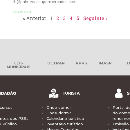
rh@palmeirassupermercados.com
Leia mais »
« Anterior
1
2
3
4
5
Seguinte »
LEIS
DETRAN
RPPS
IMASP
D
MUNICIPAIS
cursos
Onde comer
Portal d
Onde dormir
do comp
tos dos PSSs
Calendário turístico
rendime
o Público
Inventário turístico
Emissão 
Museu Cemitério
Vida func