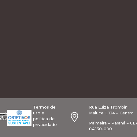
Termos de
Rua Luiza Trombini
uso e
Malucelli, 134 – Centro
política de
Palmeira – Paraná – CE
privacidade
84.130-000