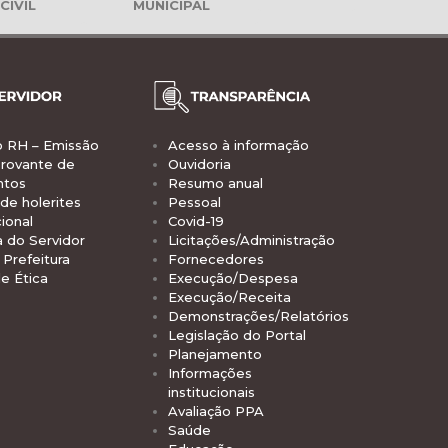
CIVIL
MUNICIPAL
o RH – Emissão
Acesso à informação
rovante de
Ouvidoria
ntos
Resumo anual
de holerites
Pessoal
ional
Covid-19
a do Servidor
Licitações/Administração
Prefeitura
Fornecedores
e Ética
Execução/Despesa
Execução/Receita
Demonstrações/Relatórios
Legislação do Portal
Planejamento
Informações
institucionais
Avaliação PPA
Saúde