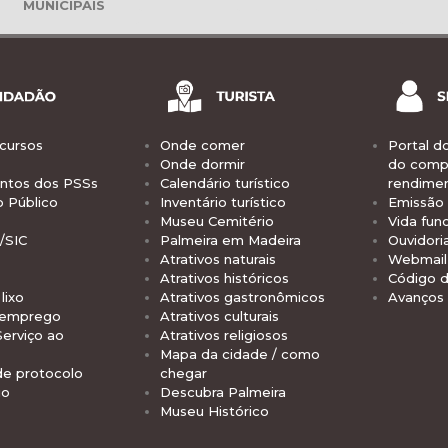
MUNICIPAIS
cursos
Onde comer
Portal d
Onde dormir
do comp
tos dos PSSs
Calendário turístico
rendime
o Público
Inventário turístico
Emissão 
Museu Cemitério
Vida func
/SIC
Palmeira em Madeira
Ouvidori
Atrativos naturais
Webmail 
Atrativos históricos
Código d
lixo
Atrativos gastronômicos
Avanços
 emprego
Atrativos culturais
Serviço ao
Atrativos religiosos
Mapa da cidade / como
de protocolo
chegar
io
Descubra Palmeira
Museu Histórico