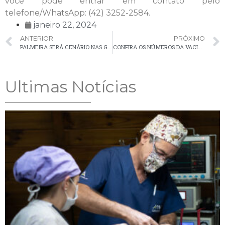
você pode entrar em contato pelo
telefone/WhatsApp: (42) 3252-2584.
janeiro 22, 2024
ANTERIOR
PRÓXIMO
PALMEIRA SERÁ CENÁRIO NAS GRAVAÇÕES DO FILME “RELICÁRIO”
CONFIRA OS NÚMEROS DA VACINAÇÃO CONTRA A COVID-19 EM PALMEIRA
Ultimas Notícias