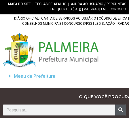
MAPA DO SITE
|
TECLAS DE ATALHO
|
AJUDA AO USUÁRIO / PERGUNTAS
FREQUENTES (FAQ)
|
V-LIBRAS
|
FALE CONOSCO
DIÁRIO OFICIAL
|
CARTA DE SERVIÇOS AO USUÁRIO
|
CÓDIGO DE ÉTICA
|
CONSELHOS MUNICIPAIS
|
CONCURSOS/PSS
|
LEGISLAÇÃO
|
RADAR
Menu da Prefeitura
O QUE VOCÊ PROCUR