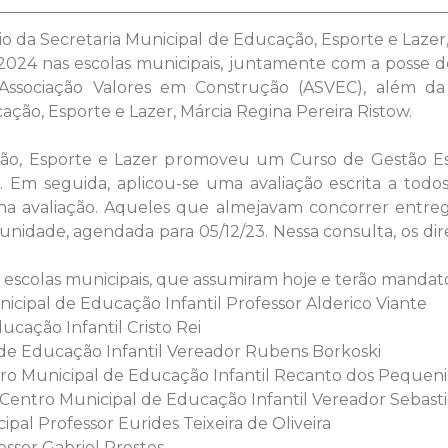
rio da Secretaria Municipal de Educação, Esporte e Laze
de 2024 nas escolas municipais, juntamente com a posse
ssociação Valores em Construção (ASVEC), além da p
ação, Esporte e Lazer, Márcia Regina Pereira Ristow.
ção, Esporte e Lazer promoveu um Curso de Gestão Esco
. Em seguida, aplicou-se uma avaliação escrita a todos
 na avaliação. Aqueles que almejavam concorrer entre
munidade, agendada para 05/12/23. Nessa consulta, os d
as escolas municipais, que assumiram hoje e terão mandat
al de Educação Infantil Professor Alderico Viante
cação Infantil Cristo Rei
de Educação Infantil Vereador Rubens Borkoski
o Municipal de Educação Infantil Recanto dos Pequen
tro Municipal de Educação Infantil Vereador Sebast
l Professor Eurides Teixeira de Oliveira
ssor Gabriel Prestes