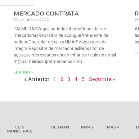
MERCADO CONTRATA
R
30 de julho de 2026
29
PALMEIRASVagas período integralRepositor de
At
mercadoriasRepositor de açougueAtendente de
às
padariaOperador de caixa HMAISVagas período
às
integralRepositor de mercadoriasRepositor de
Le
açougueInteressados encaminhar currículo no email
rh@palmeirassupermercados.com
Leia mais »
« Anterior
1
2
3
4
5
Seguinte »
LEIS
DETRAN
RPPS
IMASP
D
MUNICIPAIS