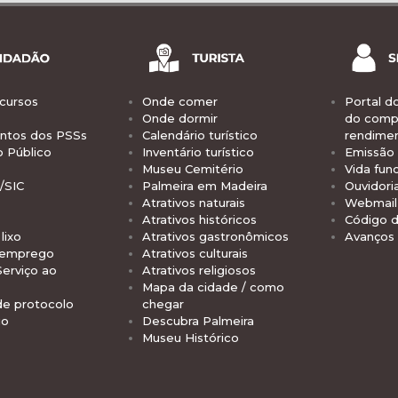
cursos
Onde comer
Portal d
Onde dormir
do comp
tos dos PSSs
Calendário turístico
rendime
o Público
Inventário turístico
Emissão 
Museu Cemitério
Vida func
/SIC
Palmeira em Madeira
Ouvidori
Atrativos naturais
Webmail 
Atrativos históricos
Código d
lixo
Atrativos gastronômicos
Avanços
 emprego
Atrativos culturais
Serviço ao
Atrativos religiosos
Mapa da cidade / como
de protocolo
chegar
io
Descubra Palmeira
Museu Histórico