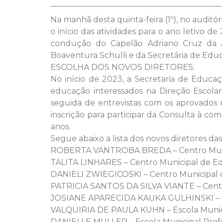
Na manhã desta quinta-feira (1º), no auditó
o início das atividades para o ano letivo 
condução do Capelão Adriano Cruz da A
Boaventura Schulli e da Secretária de Educ
ESCOLHA DOS NOVOS DIRETORES:
No início de 2023, a Secretaria de Educa
educação interessados na Direção Escolar
seguida de entrevistas com os aprovados
inscrição para participar da Consulta à co
anos.
Segue abaixo a lista dos novos diretores d
ROBERTA VANTROBA BREDA – Centro Municip
TALITA LINHARES – Centro Municipal de Edu
DANIELI ZWIEGICOSKI – Centro Municipal 
PATRICIA SANTOS DA SILVA VIANTE – Centr
JOSIANE APARECIDA KAUKA GULHINSKI – Cen
VALQUIRIA DE PAULA KUHN – Escola Municipa
DANIELLE MULLER – Escola Municipal Profe