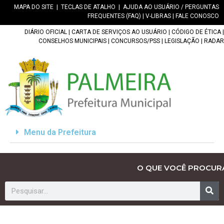
MAPA DO SITE
|
TECLAS DE ATALHO
|
AJUDA AO USUÁRIO / PERGUNTAS
FREQUENTES (FAQ)
|
V-LIBRAS
|
FALE CONOSCO
DIÁRIO OFICIAL
|
CARTA DE SERVIÇOS AO USUÁRIO
|
CÓDIGO DE ÉTICA
|
CONSELHOS MUNICIPAIS
|
CONCURSOS/PSS
|
LEGISLAÇÃO
|
RADAR
Menu da Prefeitura
O QUE VOCÊ PROCUR