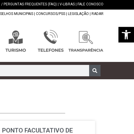
 / PERGUNTAS FREQUENTES (FAQ)
|
V-LIBRAS
|
FALE CONOSCO
SELHOS MUNICIPAIS
|
CONCURSOS/PSS
|
LEGISLAÇÃO
|
RADAR
Abrir 
PONTO FACULTATIVO DE