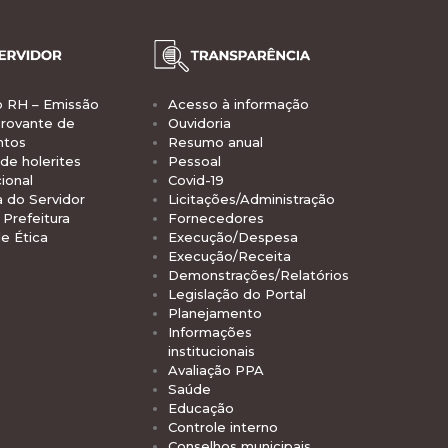
o RH – Emissão
Acesso à informação
rovante de
Ouvidoria
ntos
Resumo anual
de holerites
Pessoal
ional
Covid-19
a do Servidor
Licitações/Administração
Prefeitura
Fornecedores
e Ética
Execução/Despesa
Execução/Receita
Demonstrações/Relatórios
Legislação do Portal
Planejamento
Informações
institucionais
Avaliação PPA
Saúde
Educação
Controle interno
Conselhos municipais