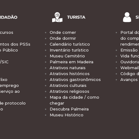
cursos
Onde comer
Portal d
Onde dormir
do comp
tos dos PSSs
Calendário turístico
rendime
o Público
Inventário turístico
Emissão 
Museu Cemitério
Vida func
/SIC
Palmeira em Madeira
Ouvidori
Atrativos naturais
Webmail 
Atrativos históricos
Código d
lixo
Atrativos gastronômicos
Avanços
 emprego
Atrativos culturais
Serviço ao
Atrativos religiosos
Mapa da cidade / como
de protocolo
chegar
io
Descubra Palmeira
Museu Histórico