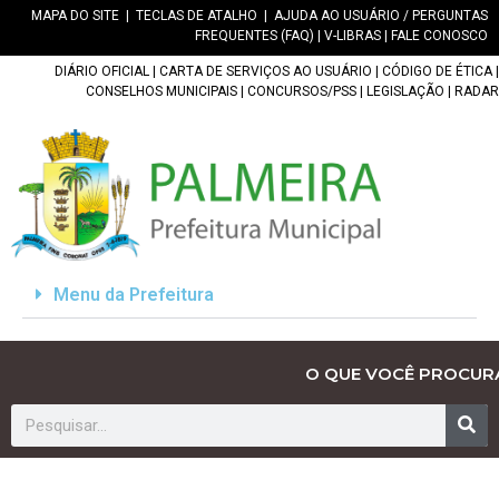
MAPA DO SITE
|
TECLAS DE ATALHO
|
AJUDA AO USUÁRIO / PERGUNTAS
FREQUENTES (FAQ)
|
V-LIBRAS
|
FALE CONOSCO
DIÁRIO OFICIAL
|
CARTA DE SERVIÇOS AO USUÁRIO
|
CÓDIGO DE ÉTICA
|
CONSELHOS MUNICIPAIS
|
CONCURSOS/PSS
|
LEGISLAÇÃO
|
RADAR
Menu da Prefeitura
O QUE VOCÊ PROCUR