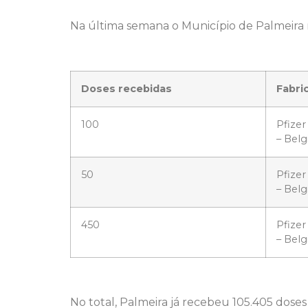
Na última semana o Município de Palmeira r
Doses recebidas
Fabri
100
Pfize
– Belg
50
Pfize
– Belg
450
Pfize
– Bel
No total, Palmeira já recebeu 105.405 doses 