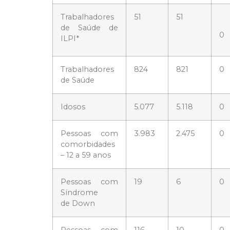
Trabalhadores
51
51
de Saúde de
0
ILPI*
Trabalhadores
824
821
0
de Saúde
Idosos
5.077
5.118
0
Pessoas com
3.983
2.475
0
comorbidades
– 12 a 59 anos
Pessoas com
19
6
0
Síndrome
de Down
Pessoas com
116
10
0