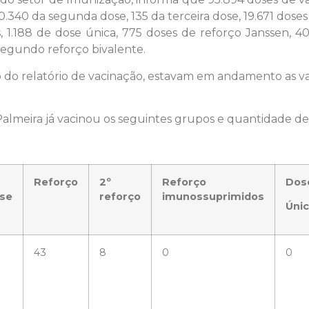
0.340 da segunda dose, 135 da terceira dose, 19.671 doses
 1.188 de dose única, 775 doses de reforço Janssen, 4
segundo reforço bivalente.
ão do relatório de vacinação, estavam em andamento as v
Palmeira já vacinou os seguintes grupos e quantidade de
Reforço
2º
Reforço
Dos
se
reforço
imunossuprimidos
Úni
43
8
0
0