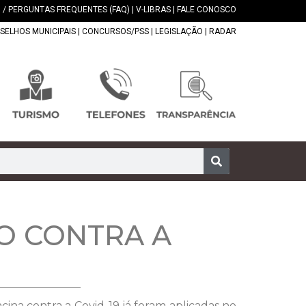
 / PERGUNTAS FREQUENTES (FAQ)
|
V-LIBRAS
|
FALE CONOSCO
SELHOS MUNICIPAIS
|
CONCURSOS/PSS
|
LEGISLAÇÃO
|
RADAR
O CONTRA A
ina contra a Covid-19 já foram aplicadas no