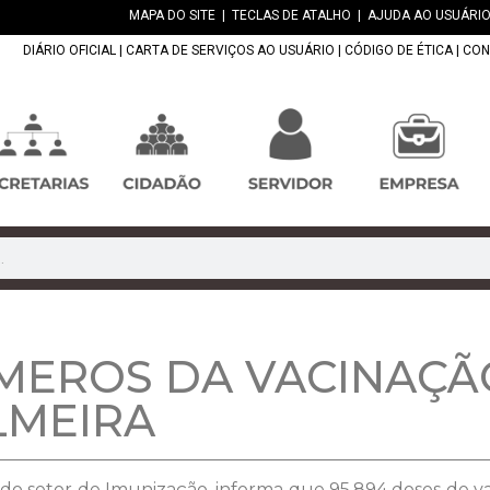
MAPA DO SITE
|
TECLAS DE ATALHO
|
AJUDA AO USUÁRIO
DIÁRIO OFICIAL
|
CARTA DE SERVIÇOS AO USUÁRIO
|
CÓDIGO DE ÉTICA
|
CON
MEROS DA VACINAÇÃ
LMEIRA
 do setor de Imunização, informa que 95.894 doses de vac