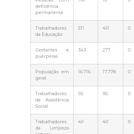
deficiência
permanente
Trabalhadores
511
451
0
da Educação
Gestantes e
343
277
0
puérperas
População em
16.716
17.778
0
geral
Trabalhadores
92
92
0
da Assistência
Social
Trabalhadores
40
40
0
da Limpeza