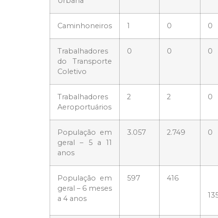
Urbana
Caminhoneiros
1
0
0
Trabalhadores
0
0
0
do Transporte
Coletivo
Trabalhadores
2
2
0
Aeroportuários
População em
3.057
2.749
0
geral – 5 a 11
anos
População em
597
416
geral – 6 meses
13
a 4 anos