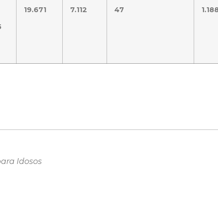
19.671
7.112
47
1.18
5
para Idosos