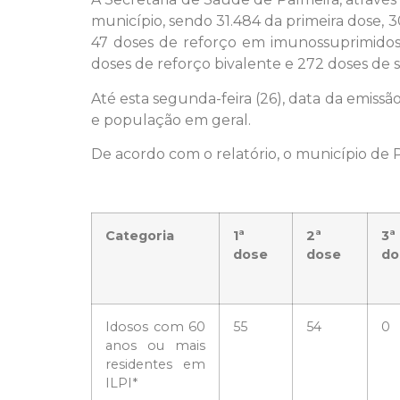
município, sendo 31.484 da primeira dose, 3
47 doses de reforço em imunossuprimidos,
doses de reforço bivalente e 272 doses de 
Até esta segunda-feira (26), data da emiss
e população em geral.
De acordo com o relatório, o município de 
Categoria
1ª
2ª
3ª
dose
dose
do
Idosos com 60
55
54
0
anos ou mais
residentes em
ILPI*