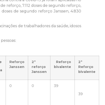
 de reforço, 7.112 doses de segundo reforço,
0 doses de segundo reforço Janssen, 4.830
acinações de trabalhadores da saúde, idosos
 pessoas:
e
Reforço
2º
Reforço
2º
Janssen
reforço
bivalente
Reforço
ca
Janssen
bivalente
0
0
39
39