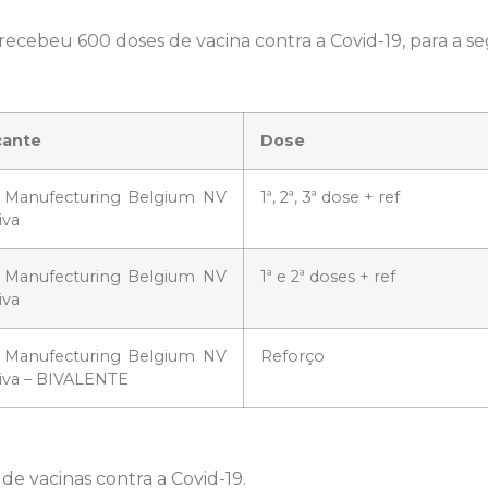
ecebeu 600 doses de vacina contra a Covid-19, para a se
cante
Dose
r Manufecturing Belgium NV
1ª, 2ª, 3ª dose + ref
iva
r Manufecturing Belgium NV
1ª e 2ª doses + ref
iva
r Manufecturing Belgium NV
Reforço
giva – BIVALENTE
de vacinas contra a Covid-19.