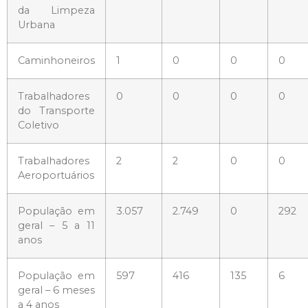
da Limpeza
Urbana
Caminhoneiros
1
0
0
0
Trabalhadores
0
0
0
0
do Transporte
Coletivo
Trabalhadores
2
2
0
0
Aeroportuários
População em
3.057
2.749
0
292
geral – 5 a 11
anos
População em
597
416
135
6
geral – 6 meses
a 4 anos