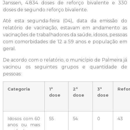
Janssen, 4.834 doses de reforço bivalente e 330
doses de segundo reforço bivalente.
Até esta segunda-feira (04), data da emissão do
relatório de vacinação, estavam em andamento as
vacinações de trabalhadores da saúde, idosos, pessoas
com comorbidades de 12 a 59 anos e população em
geral.
De acordo com o relatório, o município de Palmeira já
vacinou os seguintes grupos e quantidade de
pessoas:
Categoria
1ª
2ª
3ª
Refo
dose
dose
dose
Idosos com 60
55
54
0
43
anos ou mais