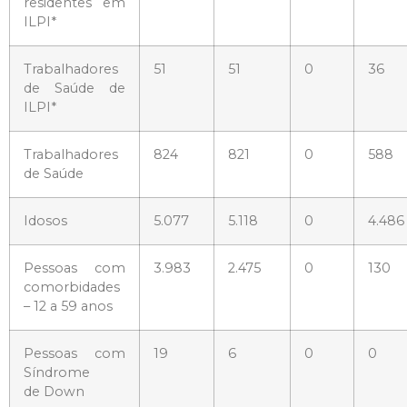
residentes em
ILPI*
Trabalhadores
51
51
0
36
de Saúde de
ILPI*
Trabalhadores
824
821
0
588
de Saúde
Idosos
5.077
5.118
0
4.486
Pessoas com
3.983
2.475
0
130
comorbidades
– 12 a 59 anos
Pessoas com
19
6
0
0
Síndrome
de Down