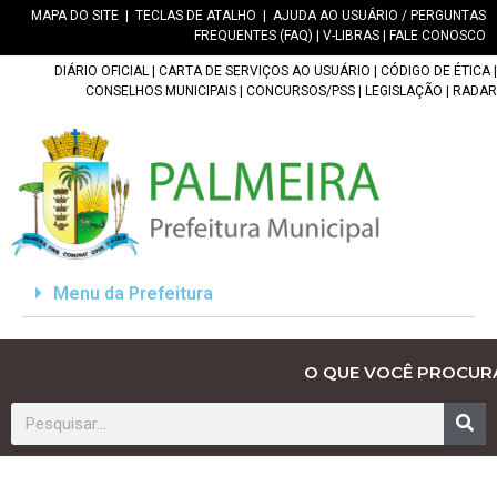
MAPA DO SITE
|
TECLAS DE ATALHO
|
AJUDA AO USUÁRIO / PERGUNTAS
FREQUENTES (FAQ)
|
V-LIBRAS
|
FALE CONOSCO
DIÁRIO OFICIAL
|
CARTA DE SERVIÇOS AO USUÁRIO
|
CÓDIGO DE ÉTICA
|
CONSELHOS MUNICIPAIS
|
CONCURSOS/PSS
|
LEGISLAÇÃO
|
RADAR
Menu da Prefeitura
O QUE VOCÊ PROCUR