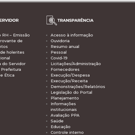
o RH – Emissão
Acesso à informação
rovante de
Ouvidoria
ntos
Resumo anual
de holerites
Pessoal
ional
Covid-19
a do Servidor
Licitações/Administração
Prefeitura
Fornecedores
e Ética
Execução/Despesa
Execução/Receita
Demonstrações/Relatórios
Legislação do Portal
Planejamento
Informações
institucionais
Avaliação PPA
Saúde
Educação
Controle interno