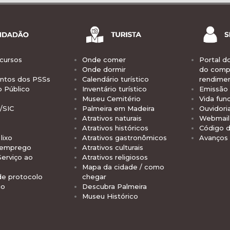
cursos
Onde comer
Portal d
Onde dormir
do comp
tos dos PSSs
Calendário turístico
rendime
o Público
Inventário turístico
Emissão 
Museu Cemitério
Vida func
/SIC
Palmeira em Madeira
Ouvidori
Atrativos naturais
Webmail 
Atrativos históricos
Código d
lixo
Atrativos gastronômicos
Avanços
 emprego
Atrativos culturais
Serviço ao
Atrativos religiosos
Mapa da cidade / como
de protocolo
chegar
io
Descubra Palmeira
Museu Histórico