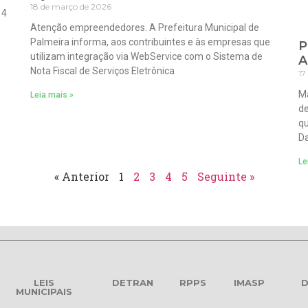
18 de março de 2026
 4
Atenção empreendedores. A Prefeitura Municipal de
Palmeira informa, aos contribuintes e às empresas que
P
utilizam integração via WebService com o Sistema de
A
Nota Fiscal de Serviços Eletrônica
17
Ma
Leia mais »
de
qu
Da
Le
« Anterior
1
2
3
4
5
Seguinte »
LEIS
DETRAN
RPPS
IMASP
D
MUNICIPAIS