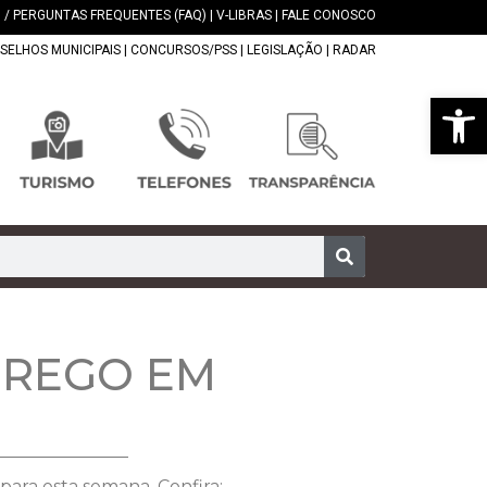
 / PERGUNTAS FREQUENTES (FAQ)
|
V-LIBRAS
|
FALE CONOSCO
SELHOS MUNICIPAIS
|
CONCURSOS/PSS
|
LEGISLAÇÃO
|
RADAR
Abrir 
PREGO EM
ara esta semana. Confira: