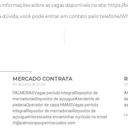
informações sobre as vagas disponíveis no site: https://
 dúvida, você pode entrar em contato pelo telefone/Wh
MERCADO CONTRATA
R
30 de julho de 2026
29
PALMEIRASVagas período integralRepositor de
At
mercadoriasRepositor de açougueAtendente de
às
padariaOperador de caixa HMAISVagas período
às
integralRepositor de mercadoriasRepositor de
Le
açougueInteressados encaminhar currículo no email
rh@palmeirassupermercados.com