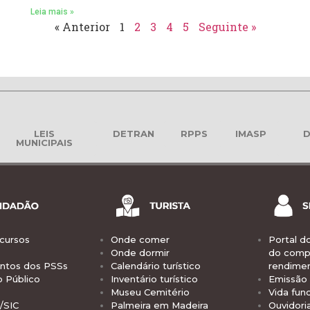
Leia mais »
« Anterior
1
2
3
4
5
Seguinte »
LEIS
DETRAN
RPPS
IMASP
D
MUNICIPAIS
cursos
Onde comer
Portal d
Onde dormir
do comp
tos dos PSSs
Calendário turístico
rendime
o Público
Inventário turístico
Emissão 
Museu Cemitério
Vida func
/SIC
Palmeira em Madeira
Ouvidori