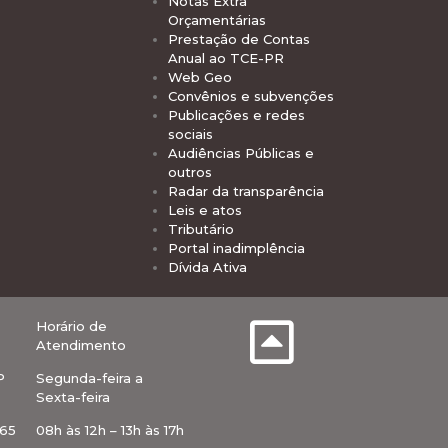
Notas Extra
Orçamentárias
Prestação de Contas
Anual ao TCE-PR
Web Geo
Convênios e subvenções
Publicações e redes
sociais
Audiências Públicas e
outros
Radar da transparência
Leis e atos
Tributário
Portal inadimplência
Dívida Ativa
Horário de
Atendimento
P
Segunda-feira a
Sexta-feira
-65
08h às 12h – 13h às 17h