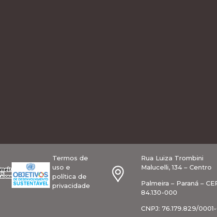
Termos de
Rua Luiza Trombini
uso e
Malucelli, 134 – Centro
política de
Palmeira – Paraná – CE
privacidade
84.130-000
CNPJ: 76.179.829/0001