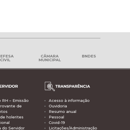
EFESA
CÂMARA
BNDES
CIVIL
MUNICIPAL
o RH – Emissão
Acesso à informação
rovante de
Ouvidoria
ntos
Resumo anual
de holerites
Pessoal
ional
Covid-19
a do Servidor
Licitações/Administração