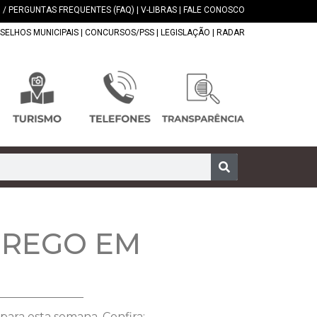
 / PERGUNTAS FREQUENTES (FAQ)
|
V-LIBRAS
|
FALE CONOSCO
SELHOS MUNICIPAIS
|
CONCURSOS/PSS
|
LEGISLAÇÃO
|
RADAR
PREGO EM
ara esta semana. Confira: