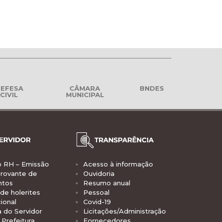
EFESA
CÂMARA
BNDES
CIVIL
MUNICIPAL
o RH – Emissão
Acesso à informação
rovante de
Ouvidoria
ntos
Resumo anual
de holerites
Pessoal
ional
Covid-19
a do Servidor
Licitações/Administração
Prefeitura
Fornecedores