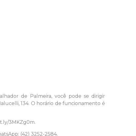
lhador de Palmeira, você pode se dirigir
lucelli, 134. O horário de funcionamento é
bit.ly/3MKZg0m.
atsApp: (42) 3252-2584.