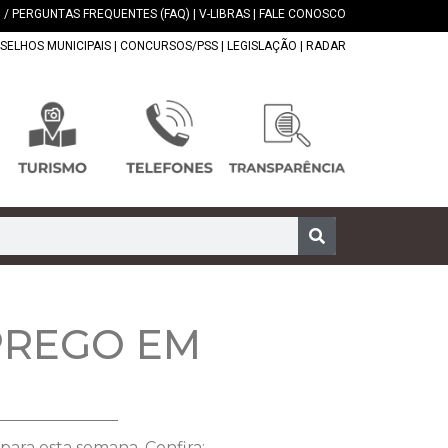
 / PERGUNTAS FREQUENTES (FAQ)
|
V-LIBRAS
|
FALE CONOSCO
SELHOS MUNICIPAIS
|
CONCURSOS/PSS
|
LEGISLAÇÃO
|
RADAR
PREGO EM
ara esta semana. Confira: