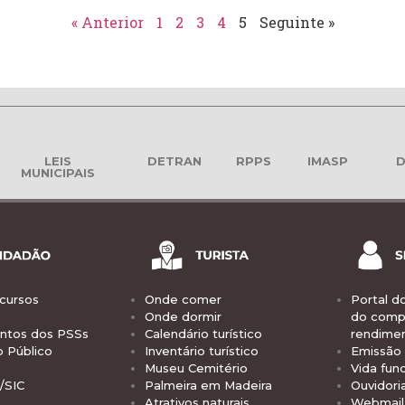
« Anterior
1
2
3
4
5
Seguinte »
LEIS
DETRAN
RPPS
IMASP
D
MUNICIPAIS
cursos
Onde comer
Portal d
Onde dormir
do comp
tos dos PSSs
Calendário turístico
rendime
o Público
Inventário turístico
Emissão 
Museu Cemitério
Vida func
/SIC
Palmeira em Madeira
Ouvidori
Atrativos naturais
Webmail 