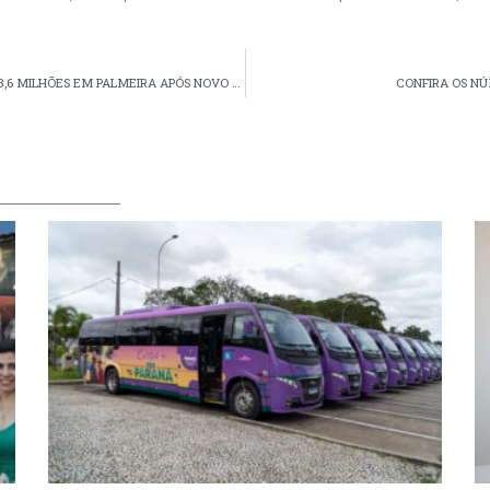
SANEAMENTO | SANEPAR PREVÊ INVESTIMENTOS DE R$ 33,6 MILHÕES EM PALMEIRA APÓS NOVO CONTRATO FORMALIZADO
CONFIRA OS NÚ