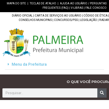
MAPA DO SITE
|
TECLAS DE ATALHO
|
AJUDA AO USUÁRIO / PERGUNTAS
FREQUENTES (FAQ)
|
V-LIBRAS
|
FALE CONOSCO
DIÁRIO OFICIAL
|
CARTA DE SERVIÇOS AO USUÁRIO
|
CÓDIGO DE ÉTICA
|
CONSELHOS MUNICIPAIS
|
CONCURSOS/PSS
|
LEGISLAÇÃO
|
RADAR
Menu da Prefeitura
O QUE VOCÊ PROCUR