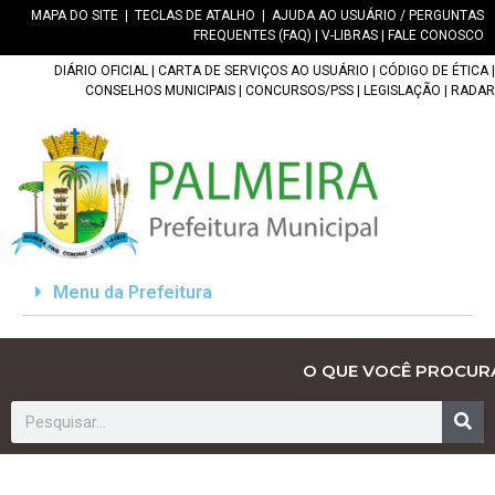
MAPA DO SITE
|
TECLAS DE ATALHO
|
AJUDA AO USUÁRIO / PERGUNTAS
FREQUENTES (FAQ)
|
V-LIBRAS
|
FALE CONOSCO
DIÁRIO OFICIAL
|
CARTA DE SERVIÇOS AO USUÁRIO
|
CÓDIGO DE ÉTICA
|
CONSELHOS MUNICIPAIS
|
CONCURSOS/PSS
|
LEGISLAÇÃO
|
RADAR
Menu da Prefeitura
O QUE VOCÊ PROCUR