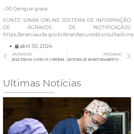
• 00 Dengue grave
FONTE: SINAN ONLINE (SISTEMA DE INFORMAÇÃO
DE AGRAVOS DE NOTIFICAÇÃO):
https://sinan.saude.gov.br/sinan/secured/consultar/consu
abril 30, 2024
ANTERIOR
PRÓXIMO
BOLETIM DA COVID-19 CONFIRMOU UM CASO EM PALMEIRA NA ÚLTIMA SEMANA
SISTEMA DE MONITORAMENTO EM PALMEIRA CONTRIBUI ATIVAMENTE NA RESOLUÇÃO DE CRIMES
Ultimas Notícias