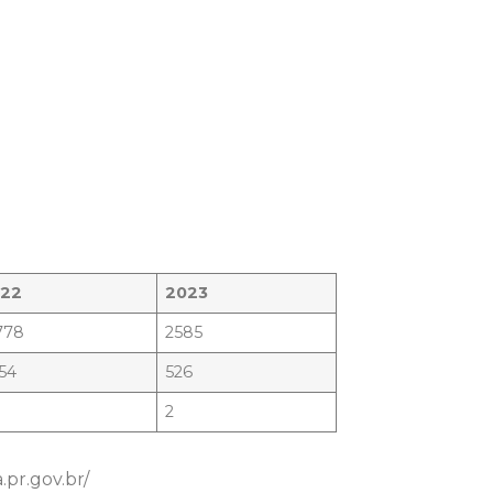
022
2023
778
2585
54
526
2
pr.gov.br/