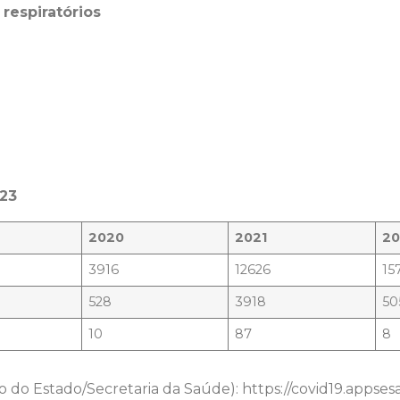
respiratórios
023
2020
2021
2
3916
12626
15
528
3918
50
10
87
8
o Estado/Secretaria da Saúde): https://covid19.appsesa.