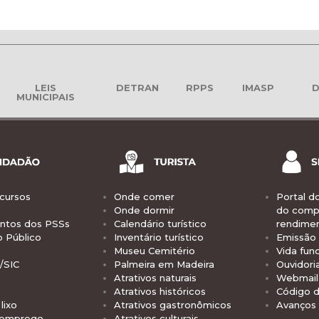
LEIS
DETRAN
RPPS
IMASP
D
MUNICIPAIS
cursos
Onde comer
Portal d
Onde dormir
do comp
tos dos PSSs
Calendário turístico
rendime
o Público
Inventário turístico
Emissão 
Museu Cemitério
Vida func
/SIC
Palmeira em Madeira
Ouvidori
Atrativos naturais
Webmail 
Atrativos históricos
Código d
lixo
Atrativos gastronômicos
Avanços
 emprego
Atrativos culturais