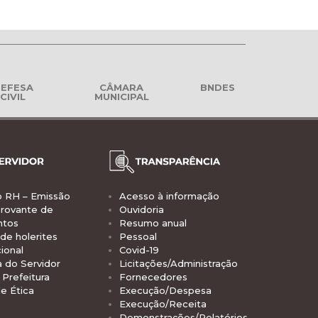
EFESA
CÂMARA
BNDES
CIVIL
MUNICIPAL
o RH – Emissão
Acesso à informação
rovante de
Ouvidoria
ntos
Resumo anual
de holerites
Pessoal
ional
Covid-19
a do Servidor
Licitações/Administração
Prefeitura
Fornecedores
e Ética
Execução/Despesa
Execução/Receita
Demonstrações/Relatórios