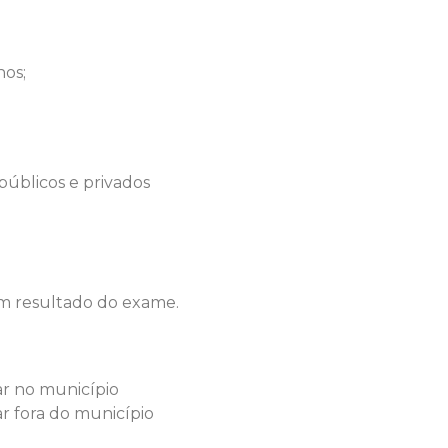
nos;
 públicos e privados
am resultado do exame.
ar no município
ar fora do município