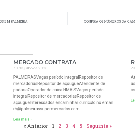
OS EM PALMEIRA
CONFIRA OS NÚMEROS DA CAM
MERCADO CONTRATA
R
30 de julho de 2026
29
PALMEIRASVagas período integralRepositor de
At
mercadoriasRepositor de açougueAtendente de
às
padariaOperador de caixa HMAISVagas período
às
integralRepositor de mercadoriasRepositor de
Le
açougueInteressados encaminhar currículo no email
rh@palmeirassupermercados.com
Leia mais »
« Anterior
1
2
3
4
5
Seguinte »