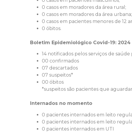
0 casos em pacientes masculinos;
0 casos em moradores da área rural;
0 casos em moradores da área urbana;
0 casos em pacientes menores de 12 a
0 óbitos.
Boletim Epidemiológico Covid-19: 2024
14 notificados pelos serviços de saúde
00 confirmados
07 descartados
07 suspeitos*
00 óbitos
*suspeitos são pacientes que aguard
Internados no momento
0 pacientes internados em leito regul
0 pacientes internados em leito regul
0 pacientes internados em UTI