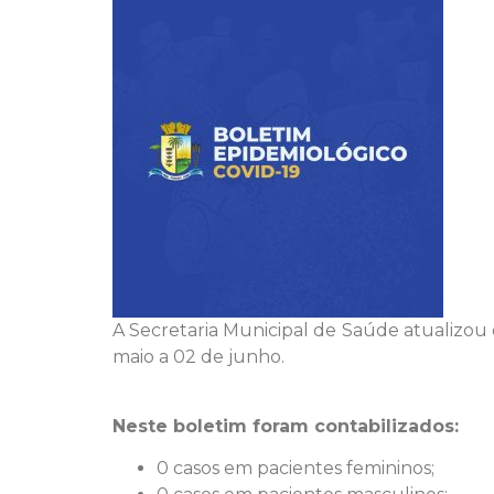
A Secretaria Municipal de Saúde atualizou 
maio a 02 de junho.
Neste boletim foram contabilizados:
0 casos em pacientes femininos;